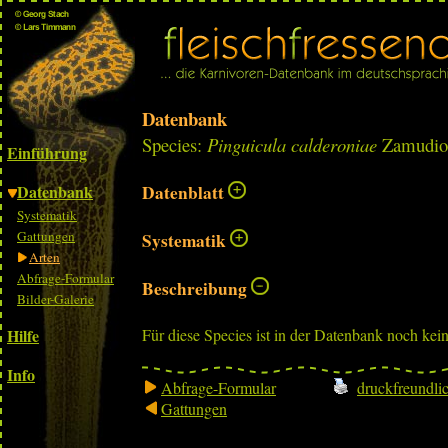
Datenbank
Species:
Pinguicula calderoniae
Zamudio 
Einführung
Datenbank
Datenblatt
Systematik
Gattungen
Systematik
Arten
Abfrage-Formular
Beschreibung
Bilder-Galerie
Hilfe
Für diese Species ist in der Datenbank noch kei
Info
Abfrage-Formular
druckfreundli
Gattungen