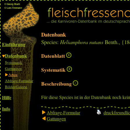
Datenbank
Species:
Heliamphora nutans
Benth., {18
Einführung
Datenbank
Datenblatt
Systematik
Gattungen
Systematik
Arten
Abfrage-Formular
Beschreibung
Bilder-Galerie
Hilfe
Für diese Species ist in der Datenbank noch kei
Info
Abfrage-Formular
druckfreundli
Gattungen