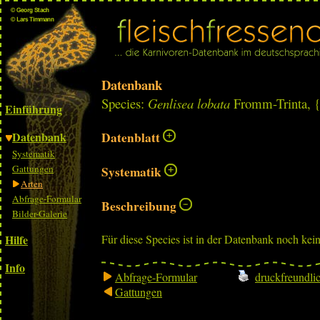
Datenbank
Species:
Genlisea lobata
Fromm-Trinta, 
Einführung
Datenbank
Datenblatt
Systematik
Gattungen
Systematik
Arten
Abfrage-Formular
Beschreibung
Bilder-Galerie
Hilfe
Für diese Species ist in der Datenbank noch kei
Info
Abfrage-Formular
druckfreundli
Gattungen