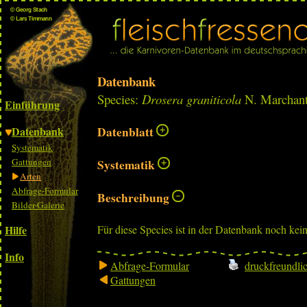
Datenbank
Species:
Drosera graniticola
N. Marchant
Einführung
Datenbank
Datenblatt
Systematik
Gattungen
Systematik
Arten
Abfrage-Formular
Beschreibung
Bilder-Galerie
Hilfe
Für diese Species ist in der Datenbank noch kei
Info
Abfrage-Formular
druckfreundli
Gattungen