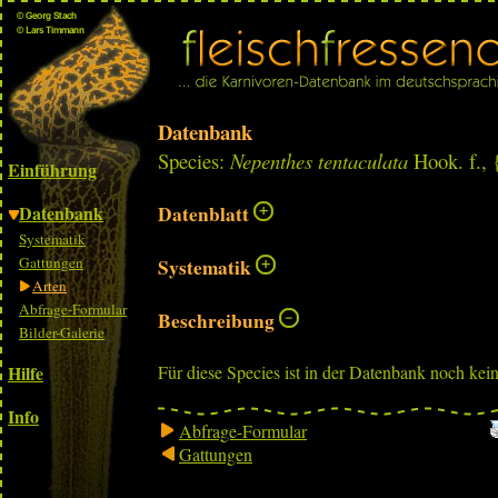
Datenbank
Species:
Nepenthes tentaculata
Hook. f.,
Einführung
Datenbank
Datenblatt
Systematik
Gattungen
Systematik
Arten
Abfrage-Formular
Beschreibung
Bilder-Galerie
Hilfe
Für diese Species ist in der Datenbank noch kei
Info
Abfrage-Formular
Gattungen