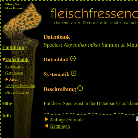
Datenbank
Species:
Nepenthes mikei
Salmon & Maul
Einführung
Datenbank
Datenblatt
Systematik
Gattungen
Systematik
Arten
Abfrage-Formular
Beschreibung
Bilder-Galerie
Hilfe
Für diese Species ist in der Datenbank noch kei
Info
Abfrage-Formular
Gattungen