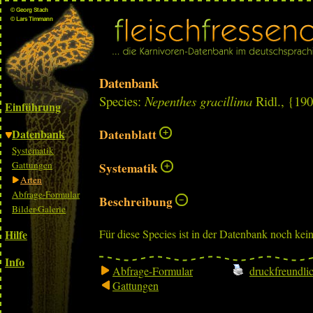
Datenbank
Species:
Nepenthes gracillima
Ridl., {19
Einführung
Datenbank
Datenblatt
Systematik
Gattungen
Systematik
Arten
Abfrage-Formular
Beschreibung
Bilder-Galerie
Hilfe
Für diese Species ist in der Datenbank noch kei
Info
Abfrage-Formular
druckfreundli
Gattungen