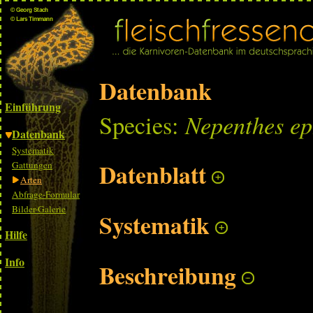
Datenbank
Einführung
Nepenthes ep
Species:
Datenbank
Systematik
Datenblatt
Gattungen
Arten
Abfrage-Formular
Bilder-Galerie
Systematik
Hilfe
Info
Beschreibung