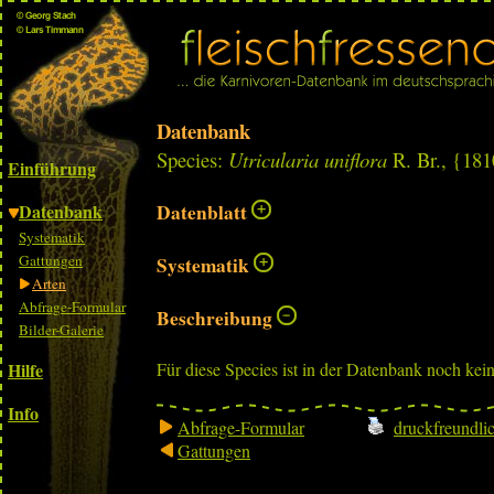
Datenbank
Species:
Utricularia uniflora
R. Br., {181
Einführung
Datenbank
Datenblatt
Systematik
Gattungen
Systematik
Arten
Abfrage-Formular
Beschreibung
Bilder-Galerie
Hilfe
Für diese Species ist in der Datenbank noch kei
Info
Abfrage-Formular
druckfreundli
Gattungen