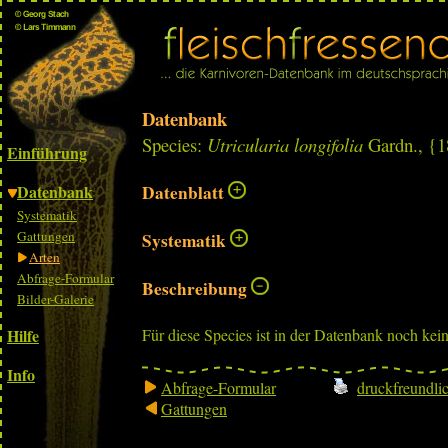
Datenbank
Species:
Utricularia longifolia
Gardn., {1
Einführung
Datenbank
Datenblatt
Systematik
Gattungen
Systematik
Arten
Abfrage-Formular
Beschreibung
Bilder-Galerie
Hilfe
Für diese Species ist in der Datenbank noch kei
Info
Abfrage-Formular
druckfreundli
Gattungen