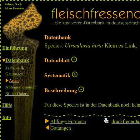
Datenbank
Species:
Utricularia hirta
Klein ex Link,
Einführung
Datenbank
Datenblatt
Systematik
Gattungen
Systematik
Arten
Abfrage-Formular
Beschreibung
Bilder-Galerie
Hilfe
Für diese Species ist in der Datenbank noch kei
Info
Abfrage-Formular
druckfreundli
Gattungen