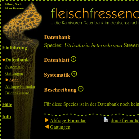
Datenbank
Species:
Utricularia heterochroma
Steyer
Einführung
Datenbank
Datenblatt
Systematik
Gattungen
Systematik
Arten
Abfrage-Formular
Beschreibung
Bilder-Galerie
Hilfe
Für diese Species ist in der Datenbank noch kei
Info
Abfrage-Formular
druckfreundli
Gattungen