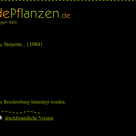
a
Steyerm., {1984}
ne Beschreibung hinterlegt worden.
druckfreundliche Version