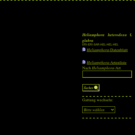
f.
Heliamphora heterodoxa
glabra
ERI-ERI-SAR-HEL-HEL-HEL
Heliamphora
-Datenblatt
Heliamphora
-Artenliste
Nach
Heliamphora
-Art
Gattung wechseln: