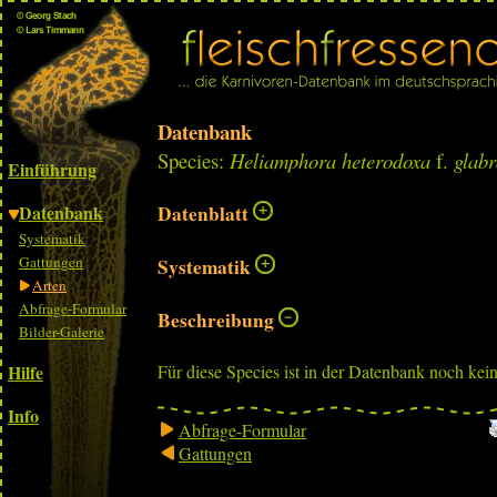
Datenbank
Species:
Heliamphora heterodoxa
f.
glabr
Einführung
Datenbank
Datenblatt
Systematik
Gattungen
Systematik
Arten
Abfrage-Formular
Beschreibung
Bilder-Galerie
Hilfe
Für diese Species ist in der Datenbank noch kei
Info
Abfrage-Formular
Gattungen