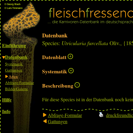
Datenbank
Species:
Utricularia furcellata
Oliv., {18
Einführung
Datenbank
Datenblatt
Systematik
Gattungen
Systematik
Arten
Abfrage-Formular
Beschreibung
Bilder-Galerie
Hilfe
Für diese Species ist in der Datenbank noch kei
Info
Abfrage-Formular
druckfreundli
Gattungen