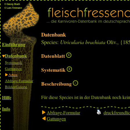
Datenbank
Species:
Utricularia brachiata
Oliv., {18
Einführung
Datenbank
Datenblatt
Systematik
Gattungen
Systematik
Arten
Abfrage-Formular
Beschreibung
Bilder-Galerie
Hilfe
Für diese Species ist in der Datenbank noch kei
Info
Abfrage-Formular
druckfreundli
Gattungen